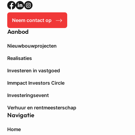
o
r
s
i
t
j
Neem contact op
a
s
a
e
Aanbod
n
p
Nieuwbouwprojecten
l
a
Realisaties
a
t
Investeren in vastgoed
s
e
Immpact Investors Circle
n
t
Investeringsevent
e
k
Verhuur en rentmeesterschap
o
Navigatie
o
p
Home
i