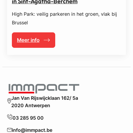
in Sint-Agatha-Berchem
n
p
High Park: veilig parkeren in het groen, vlak bij
l
Brussel
a
a
t
Meer info
:
s
P
e
a
n
r
t
k
e
i
k
n
o
g
o
s
p
Jan Van Rijswijcklaan 162/ 5a
e
i
2020 Antwerpen
n
n
m
O
03 285 95 00
o
v
t
e
info@immpact.be