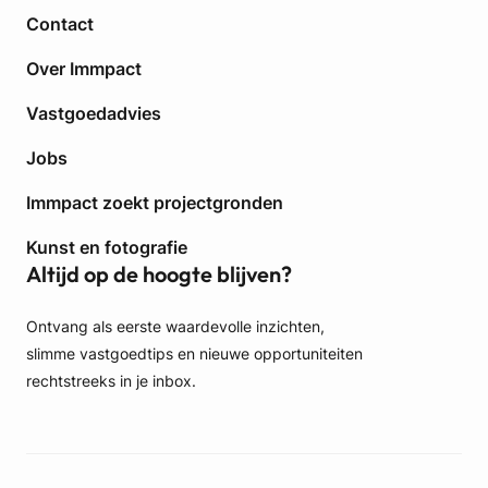
n
Contact
S
i
Over Immpact
n
Vastgoedadvies
t
-
Jobs
A
g
Immpact zoekt projectgronden
a
t
Kunst en fotografie
h
Altijd op de hoogte blijven?
a
-
Ontvang als eerste waardevolle inzichten,
B
slimme vastgoedtips en nieuwe opportuniteiten
e
r
rechtstreeks in je inbox.
c
h
e
m