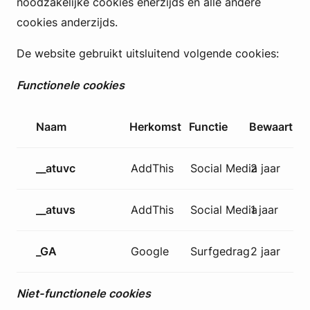
noodzakelijke cookies enerzijds en alle andere
cookies anderzijds.
De website gebruikt uitsluitend volgende cookies:
Functionele cookies
Naam
Herkomst
Functie
Bewaartijd
__atuvc
AddThis
Social Media
2 jaar
__atuvs
AddThis
Social Media
1 jaar
_GA
Google
Surfgedrag
2 jaar
Niet-functionele cookies