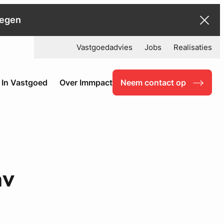
negen
Vastgoedadvies
Jobs
Realisaties
 In Vastgoed
Over Immpact
Neem contact op
nv