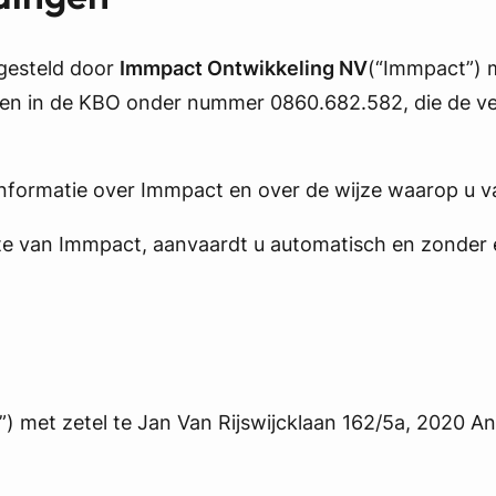
 gesteld door
Immpact Ontwikkeling NV
(“Immpact”) m
en in de KBO onder nummer 0860.682.582, die de ver
informatie over Immpact en over de wijze waarop u 
ite van Immpact, aanvaardt u automatisch en zonder
) met zetel te Jan Van Rijswijcklaan 162/5a, 2020 