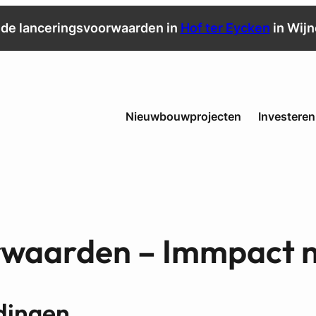
de lanceringsvoorwaarden in
Hof ter Eycken
in Wij
Nieuwbouwprojecten
Investeren
waarden – Immpact 
ldingen