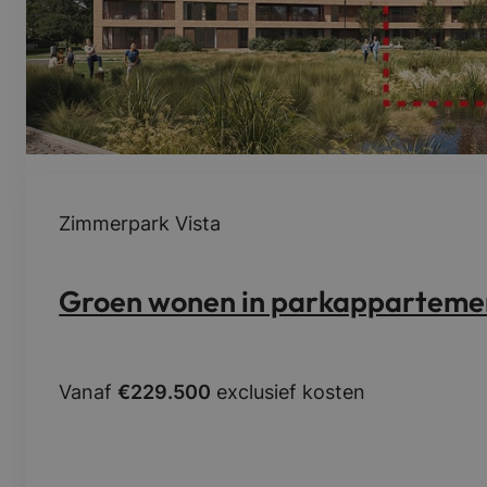
o
u
w
v
i
l
l
a
-
Zimmerpark Vista
a
p
p
Groen wonen in parkappartemen
a
r
t
e
Vanaf
€229.500
exclusief kosten
m
e
n
t