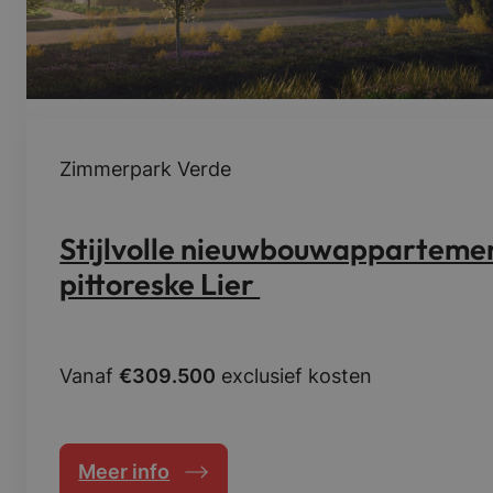
a
p
p
a
r
t
e
Zimmerpark Verde
m
e
n
Stijlvolle nieuwbouwappartemen
t
pittoreske Lier
e
n
i
n
Vanaf
€309.500
exclusief kosten
L
i
e
r
Meer info
: