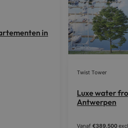
artementen in
Twist Tower
Luxe water fr
Antwerpen
Vanaf
€389.500
exc