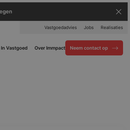
negen
Vastgoedadvies
Jobs
Realisaties
 In Vastgoed
Over Immpact
Neem contact op