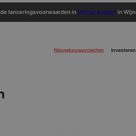
de lanceringsvoorwaarden in
Hof ter Eycken
in Wij
Nieuwbouwprojecten
Investeren
n