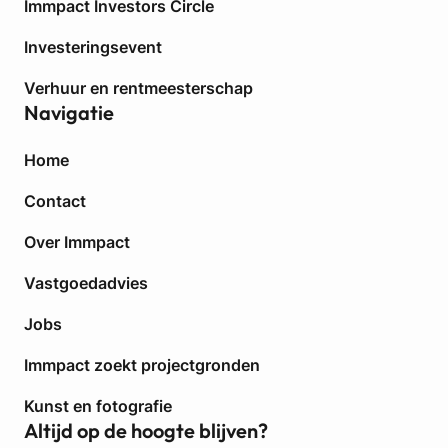
i
Immpact Investors Circle
n
Investeringsevent
K
o
Verhuur en rentmeesterschap
r
Navigatie
t
r
i
Home
j
Contact
k
Over Immpact
Vastgoedadvies
Jobs
Immpact zoekt projectgronden
Kunst en fotografie
Altijd op de hoogte blijven?