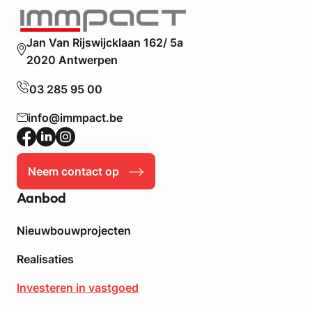
e
r
u
p
w
Jan Van Rijswijcklaan 162/ 5a
e
b
n
2020 Antwerpen
o
u
03 285 95 00
w
a
info@immpact.be
p
p
a
Neem contact op
r
t
Aanbod
e
m
Nieuwbouwprojecten
e
n
Realisaties
t
e
Investeren in vastgoed
n