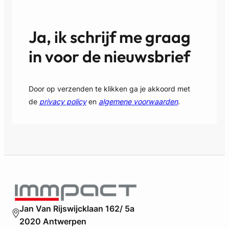
e
r
s
l
i
Ja, ik schrijf me graag
a
d
n
e
in voor de nieuwsbrief
d
n
e
t
r
i
:
Door op verzenden te klikken ga je akkoord met
e
g
de
privacy policy
en
algemene voorwaarden
.
e
e
l
e
v
n
a
B
s
o
t
x
g
3
o
,
e
g
d
Jan Van Rijswijcklaan 162/ 5a
e
e
2020 Antwerpen
e
e