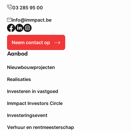
n
n
03 285 95 00
v
s
e
t
info@immpact.be
r
e
h
r
u
k
u
Neem contact op
e
r
b
Aanbod
p
e
l
s
a
Nieuwbouwprojecten
c
f
h
Realisaties
o
e
n
r
Investeren in vastgoed
d
m
i
Immpact Investors Circle
n
g
Investeringsevent
i
Verhuur en rentmeesterschap
s