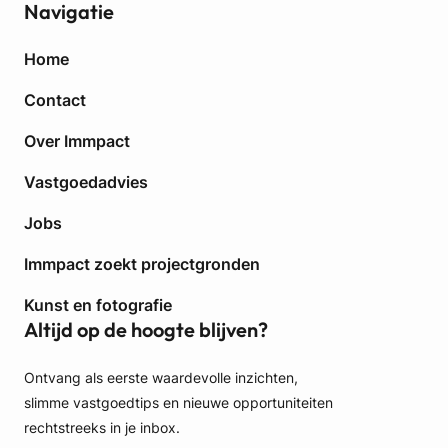
Navigatie
t
e
g
Home
e
n
Contact
i
Over Immpact
n
f
Vastgoedadvies
l
a
Jobs
t
i
Immpact zoekt projectgronden
e
Kunst en fotografie
Altijd op de hoogte blijven?
Ontvang als eerste waardevolle inzichten,
slimme vastgoedtips en nieuwe opportuniteiten
rechtstreeks in je inbox.