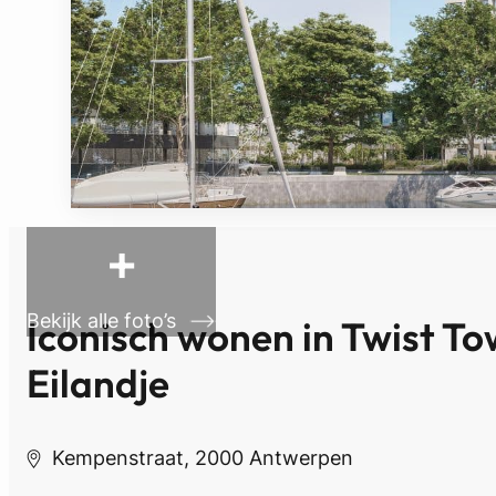
+
Bekijk alle foto’s
Iconisch wonen in Twist To
Eilandje
Kempenstraat, 2000 Antwerpen