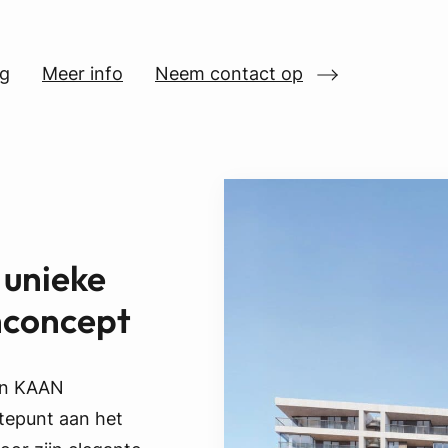
ng
Meer info
Neem contact op
 unieke
nconcept
en KAAN
tepunt aan het