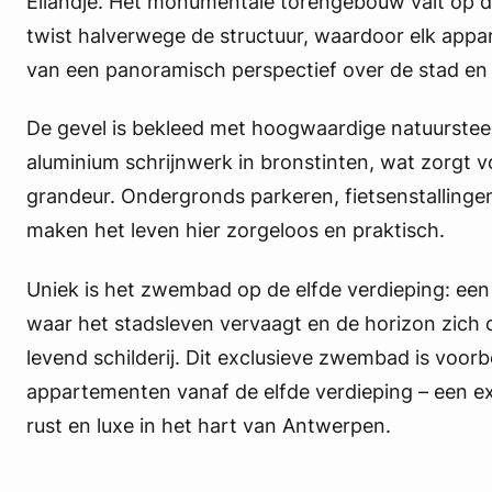
Eilandje. Het monumentale torengebouw valt op do
twist halverwege de structuur, waardoor elk appa
van een panoramisch perspectief over de stad en
De gevel is bekleed met hoogwaardige natuursteen
aluminium schrijnwerk in bronstinten, wat zorgt vo
grandeur. Ondergronds parkeren, fietsenstallinge
maken het leven hier zorgeloos en praktisch.
Uniek is het zwembad op de elfde verdieping: een
waar het stadsleven vervaagt en de horizon zich 
levend schilderij. Dit exclusieve zwembad is voo
appartementen vanaf de elfde verdieping – een e
rust en luxe in het hart van Antwerpen.