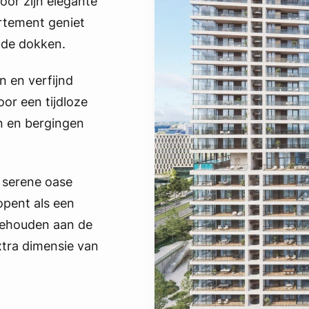
or zijn elegante
rtement geniet
 de dokken.
 en verfijnd
or een tijdloze
n en bergingen
 serene oase
opent als een
rbehouden aan de
xtra dimensie van