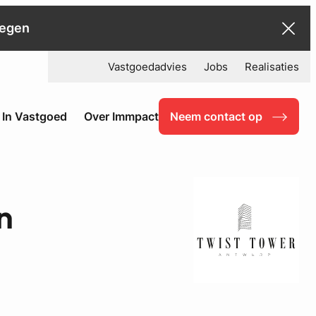
negen
Vastgoedadvies
Jobs
Realisaties
 In Vastgoed
Over Immpact
Neem contact op
n