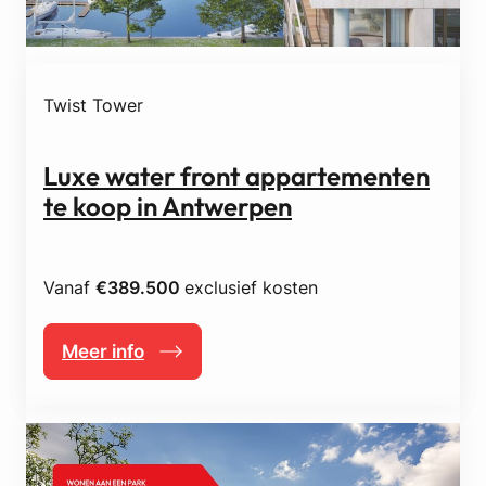
Twist Tower
Luxe water front appartementen
te koop in Antwerpen
Vanaf
€389.500
exclusief kosten
Meer info
:
L
u
x
e
w