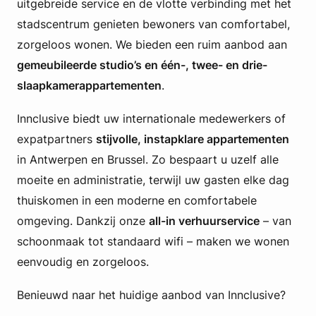
p
uitgebreide service en de vlotte verbinding met het
p
stadscentrum genieten bewoners van comfortabel,
a
zorgeloos wonen. We bieden een ruim aanbod aan
r
gemeubileerde studio’s en één-, twee- en drie-
t
e
slaapkamerappartementen
.
m
e
Innclusive biedt uw internationale medewerkers of
n
expatpartners
stijvolle, instapklare appartementen
t
e
in Antwerpen en Brussel. Zo bespaart u uzelf alle
n
moeite en administratie, terwijl uw gasten elke dag
i
thuiskomen in een moderne en comfortabele
n
L
omgeving. Dankzij onze
all-in verhuurservice
– van
i
schoonmaak tot standaard wifi – maken we wonen
e
eenvoudig en zorgeloos.
r
Benieuwd naar het huidige aanbod van Innclusive?