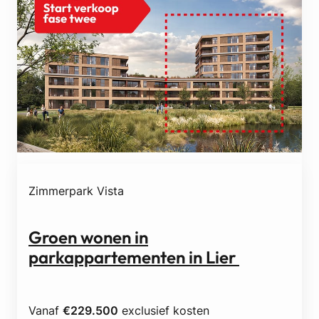
a
t
e
r
f
r
o
n
t
a
p
p
Zimmerpark Vista
a
r
t
Groen wonen in
e
parkappartementen in Lier
m
e
n
t
Vanaf
€229.500
exclusief kosten