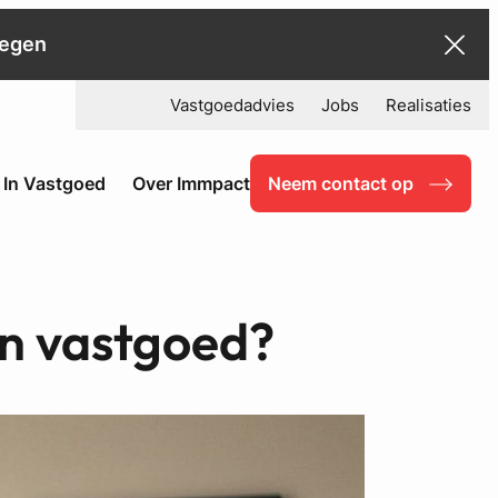
negen
Vastgoedadvies
Jobs
Realisaties
 In Vastgoed
Over Immpact
Neem contact op
in vastgoed?