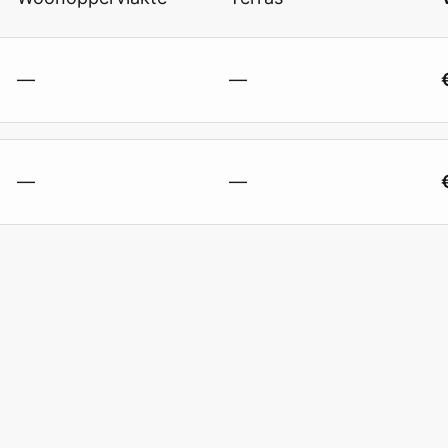
—
—
—
—