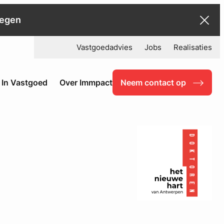
negen
Vastgoedadvies
Jobs
Realisaties
 In Vastgoed
Over Immpact
Neem contact op