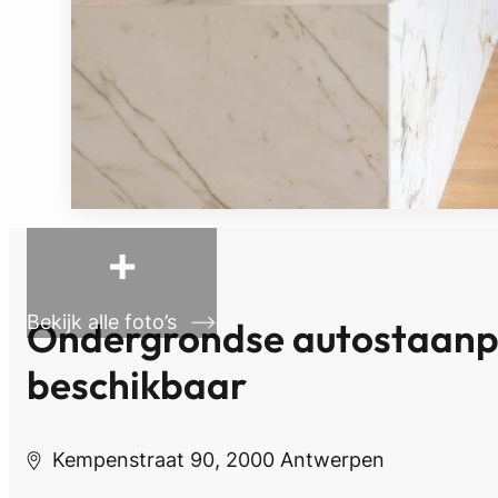
+
Bekijk alle foto’s
Ondergrondse autostaanpl
beschikbaar
Kempenstraat 90, 2000 Antwerpen