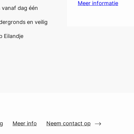
Meer informatie
s vanaf dag één
dergronds en veilig
 Eilandje
ng
Meer info
Neem contact op