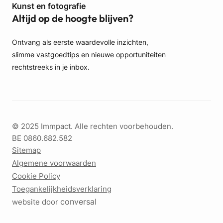
n
Kunst en fotografie
d
Altijd op de hoogte blijven?
s
t
Ontvang als eerste waardevolle inzichten,
e
slimme vastgoedtips en nieuwe opportuniteiten
n
?
rechtstreeks in je inbox.
© 2025 Immpact. Alle rechten voorbehouden.
BE 0860.682.582
Sitemap
Algemene voorwaarden
Cookie Policy
Toegankelijkheidsverklaring
conversal
website door