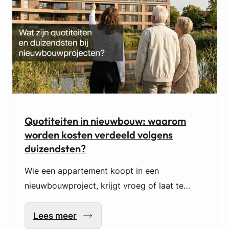
e
e
r
v
e
r
l
e
t
d
a
Quotiteiten in nieuwbouw: waarom
g
worden kosten verdeeld volgens
e
n
duizendsten?
b
i
Wie een appartement koopt in een
j
nieuwbouwproject, krijgt vroeg of laat te
n
maken met het begrip quotiteiten, ook wel
i
e
duizendsten genoemd. Het klinkt technisch –
Lees meer
:
u