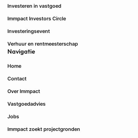
v
Investeren in vastgoed
e
r
Immpact Investors Circle
d
e
Investeringsevent
e
Verhuur en rentmeesterschap
l
Navigatie
d
v
o
Home
l
g
Contact
e
Over Immpact
n
s
Vastgoedadvies
d
u
Jobs
i
z
Immpact zoekt projectgronden
e