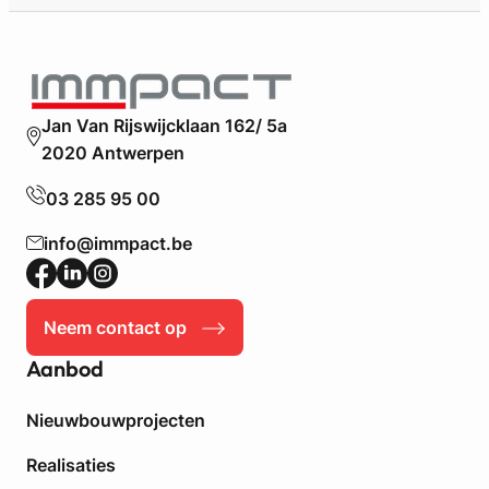
t
w
o
:
p
w
d
a
e
a
Jan Van Rijswijcklaan 162/ 5a
o
r
p
2020 Antwerpen
o
l
m
03 285 95 00
e
w
v
o
info@immpact.be
e
r
r
d
d
e
a
Neem contact op
n
t
k
Aanbod
u
o
m
s
?
Nieuwbouwprojecten
t
e
Realisaties
n