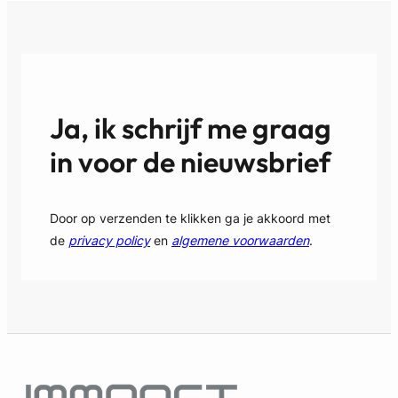
n
verrassend stabiel rendement: investeren in
s
i
t
parkeerplaatsen. Of het nu gaat om een
e
e
ondergrondse staanplaats […]
u
r
w
e
b
n
Ja, ik schrijf me graag
o
i
u
n
in voor de nieuwsbrief
w
P
v
a
a
r
s
Door op verzenden te klikken ga je akkoord met
k
t
de
privacy policy
en
algemene voorwaarden
.
e
g
e
o
r
e
p
d
l
?
a
a
t