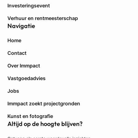
l
Investeringsevent
k
Verhuur en rentmeesterschap
e
Navigatie
B
e
l
Home
e
g
Contact
g
Over Immpact
e
r
Vastgoedadvies
Jobs
Immpact zoekt projectgronden
Kunst en fotografie
Altijd op de hoogte blijven?