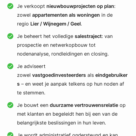
Je verkoopt
nieuwbouwprojecten op plan
:
zowel
appartementen als woningen
in de
regio
Lier / Wijnegem / Geel
.
Je beheert het volledige
salestraject
: van
prospectie en netwerkopbouw tot
nodenanalyse, rondleidingen en closing.
Je adviseert
zowel
vastgoedinvesteerders
als
eindgebruiker
s
– en weet je aanpak telkens op hun noden af
te stemmen.
Je bouwt een
duurzame vertrouwensrelatie
op
met klanten en begeleidt hen bij een van de
belangrijkste beslissingen in hun leven.
Je wordt administratief ondersteund en kan