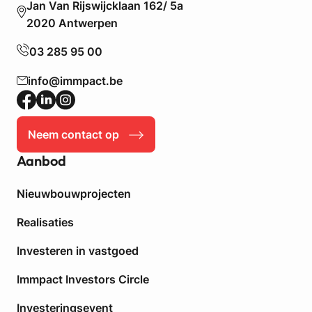
Jan Van Rijswijcklaan 162/ 5a
a
2020 Antwerpen
n
t
03 285 95 00
(
z
info@immpact.be
e
l
f
s
Neem contact op
t
Aanbod
a
n
d
Nieuwbouwprojecten
i
Realisaties
g
)
Investeren in vastgoed
–
R
Immpact Investors Circle
e
g
Investeringsevent