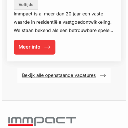
Voltijds
Immpact is al meer dan 20 jaar een vaste
waarde in residentiële vastgoedontwikkeling.
We staan bekend als een betrouwbare speler
met nieuwbouwprojecten die uitblinken
in value for money. Met een stevige pijplijn
Meer info
:
aan vergunde projecten in Vlaanderen
S
a
versterken we ons team van
l
vastgoedprofessionals met
e
Bekijk alle openstaande vacatures
gedreven nieuwbouwverkopers.
s
C
o
n
s
u
l
t