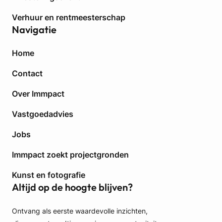
i
o
Verhuur en rentmeesterschap
Navigatie
W
e
Home
s
t
Contact
-
V
Over Immpact
l
a
Vastgoedadvies
a
n
Jobs
d
Immpact zoekt projectgronden
e
r
Kunst en fotografie
e
Altijd op de hoogte blijven?
n
Ontvang als eerste waardevolle inzichten,