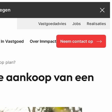
negen
Vastgoedadvies
Jobs
Realisaties
 In Vastgoed
Over Immpact
Neem contact op
op plan?
de aankoop van een