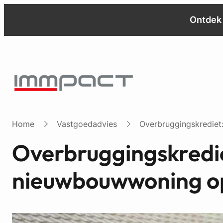
Ontdek 
Home
Vastgoedadvies
Overbruggingskrediet
Overbruggingskredie
nieuwbouwwoning o